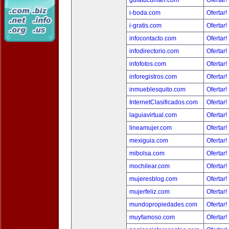
guiatucuman.com
Ofertar!
i-boda.com
Ofertar!
i-gratis.com
Ofertar!
infocontacto.com
Ofertar!
infodirectorio.com
Ofertar!
infofotos.com
Ofertar!
inforegistros.com
Ofertar!
inmueblesquito.com
Ofertar!
InternetClasificados.com
Ofertar!
laguiavirtual.com
Ofertar!
lineamujer.com
Ofertar!
mexiguia.com
Ofertar!
mibolsa.com
Ofertar!
mochilear.com
Ofertar!
mujeresblog.com
Ofertar!
mujerfeliz.com
Ofertar!
mundopropiedades.com
Ofertar!
muyfamoso.com
Ofertar!