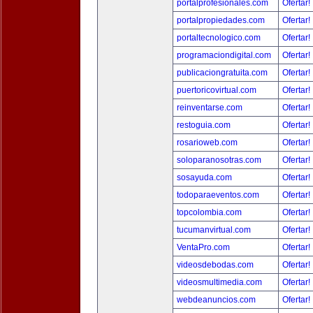
portalprofesionales.com
Ofertar!
portalpropiedades.com
Ofertar!
portaltecnologico.com
Ofertar!
programaciondigital.com
Ofertar!
publicaciongratuita.com
Ofertar!
puertoricovirtual.com
Ofertar!
reinventarse.com
Ofertar!
restoguia.com
Ofertar!
rosarioweb.com
Ofertar!
soloparanosotras.com
Ofertar!
sosayuda.com
Ofertar!
todoparaeventos.com
Ofertar!
topcolombia.com
Ofertar!
tucumanvirtual.com
Ofertar!
VentaPro.com
Ofertar!
videosdebodas.com
Ofertar!
videosmultimedia.com
Ofertar!
webdeanuncios.com
Ofertar!