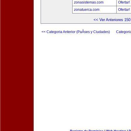
zonasistemas.com
Ofertar!
zonatuerca.com
Ofertar!
<< Ver Anteriores 150
<< Categoria Anterior (PaÃ­ses y Ciudades)
Categori