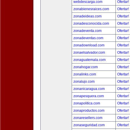
webdescarga.com
Ofertar!
zonabienesraices.com
Ofertar!
zonadeideas.com
Ofertar!
zonadesconocida.com
Ofertar!
zonadeventa.com
Ofertar!
zonadeventas.com
Ofertar!
zonadownload.com
Ofertar!
zonaelsalvador.com
Ofertar!
zonaguatemala.com
Ofertar!
zonahogar.com
Ofertar!
zonalinks.com
Ofertar!
zonalujo.com
Ofertar!
zonanicaragua.com
Ofertar!
zonapesquera.com
Ofertar!
zonapolitica.com
Ofertar!
zonaproductos.com
Ofertar!
zonaresellers.com
Ofertar!
zonaseguridad.com
Ofertar!