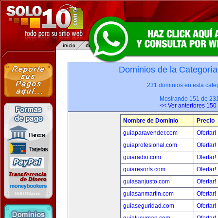
Dominios de la Categoría
231 dominios en esta categ
Mostrando 151 de 23
<< Ver anteriores 150
Nombre de Dominio
Precio
guiaparavender.com
Ofertar!
guiaprofesional.com
Ofertar!
guiaradio.com
Ofertar!
guiaresorts.com
Ofertar!
guiasanjusto.com
Ofertar!
guiasanmartin.com
Ofertar!
guiaseguridad.com
Ofertar!