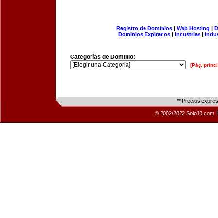
Registro de Dominios
|
Web Hosting
|
D
Dominios Expirados
|
Industrias
|
Indu
Categorías de Dominio:
[Pág. princi
** Precios expre
© 2002/2022 Solo10.com