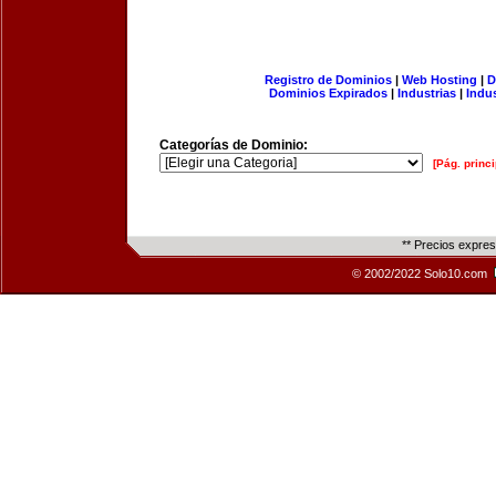
Registro de Dominios
|
Web Hosting
|
D
Dominios Expirados
|
Industrias
|
Indu
Categorías de Dominio:
[Pág. princi
** Precios expre
© 2002/2022 Solo10.com