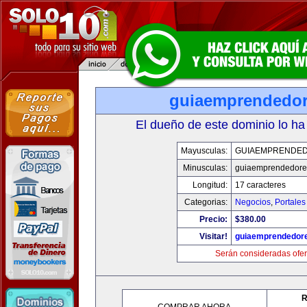
guiaemprendedo
El dueño de este dominio lo ha
Mayusculas:
GUIAEMPRENDE
Minusculas:
guiaemprendedore
Longitud:
17 caracteres
Categorias:
Negocios
,
Portales
Precio:
$380.00
Visitar!
guiaemprendedor
Serán consideradas ofer
R