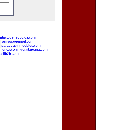
ntactodenegocios.com
|
|
ventasporemail.com
|
|
paraguayinmuebles.com
|
america.com
|
guiaitapema.com
asilb2b.com
|