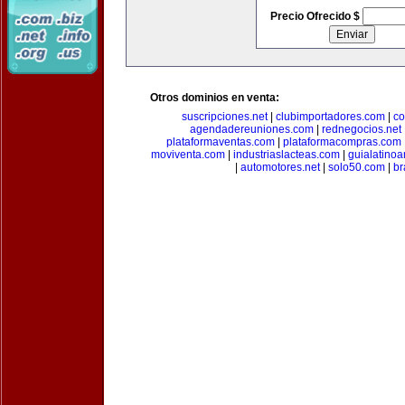
Precio Ofrecido $
Otros dominios en venta:
suscripciones.net
|
clubimportadores.com
|
co
agendadereuniones.com
|
rednegocios.net
plataformaventas.com
|
plataformacompras.com
moviventa.com
|
industriaslacteas.com
|
guialatino
|
automotores.net
|
solo50.com
|
br