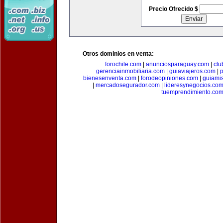
Precio Ofrecido $
Otros dominios en venta:
forochile.com
|
anunciosparaguay.com
|
clu
gerenciainmobiliaria.com
|
guiaviajeros.com
|
p
bienesenventa.com
|
forodeopiniones.com
|
guiami
|
mercadosegurador.com
|
lideresynegocios.co
tuemprendimiento.co