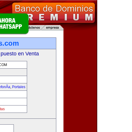
s.com
 puesto en Venta
.COM
fonÃ­a
,
Portales
tas