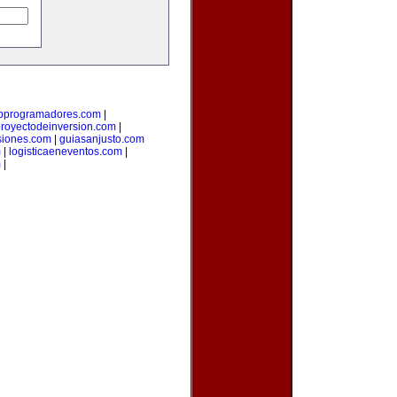
bprogramadores.com
|
royectodeinversion.com
|
siones.com
|
guiasanjusto.com
m
|
logisticaeneventos.com
|
m
|