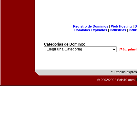
Registro de Dominios
|
Web Hosting
|
D
Dominios Expirados
|
Industrias
|
Indu
Categorías de Dominio:
[Pág. princi
** Precios expre
© 2002/2022 Solo10.com