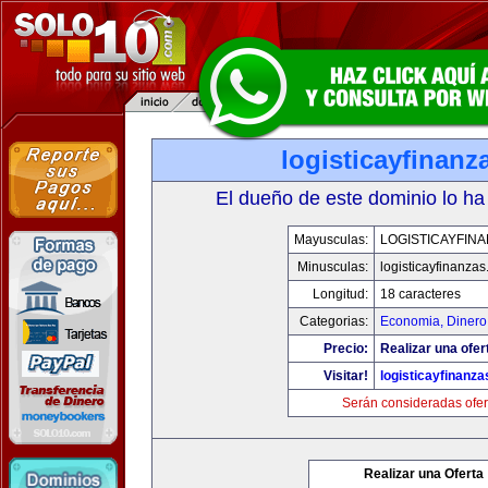
logisticayfinan
El dueño de este dominio lo ha
Mayusculas:
LOGISTICAYFIN
Minusculas:
logisticayfinanza
Longitud:
18 caracteres
Categorias:
Economia, Dinero
Precio:
Realizar una ofer
Visitar!
logisticayfinanz
Serán consideradas ofer
Realizar una Oferta