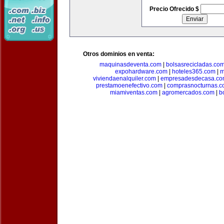
Precio Ofrecido $
Otros dominios en venta:
maquinasdeventa.com
|
bolsasrecicladas.co
expohardware.com
|
hoteles365.com
|
m
viviendaenalquiler.com
|
empresadesdecasa.co
prestamoenefectivo.com
|
comprasnocturnas.
miamiventas.com
|
agromercados.com
|
b