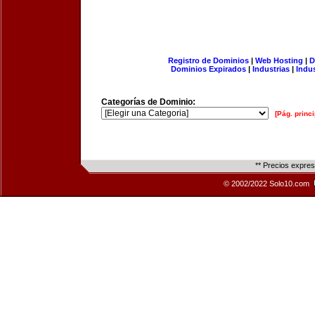
Registro de Dominios
|
Web Hosting
|
D
Dominios Expirados
|
Industrias
|
Indu
Categorías de Dominio:
[Pág. princi
** Precios expre
© 2002/2022 Solo10.com