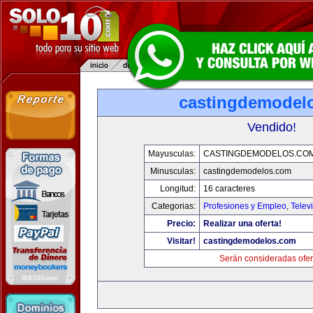
castingdemodel
Vendido!
Mayusculas:
CASTINGDEMODELOS.CO
Minusculas:
castingdemodelos.com
Longitud:
16 caracteres
Categorias:
Profesiones y Empleo
,
Telev
Precio:
Realizar una oferta!
Visitar!
castingdemodelos.com
Serán consideradas ofer