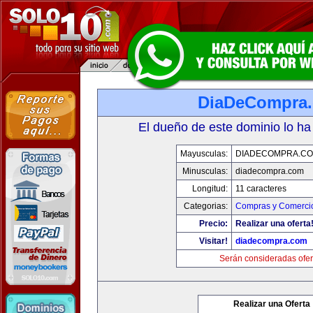
DiaDeCompra
El dueño de este dominio lo ha
Mayusculas:
DIADECOMPRA.C
Minusculas:
diadecompra.com
Longitud:
11 caracteres
Categorias:
Compras y Comercio
Precio:
Realizar una oferta
Visitar!
diadecompra.com
Serán consideradas ofer
Realizar una Oferta