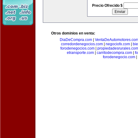
Precio Ofrecido $
Otros dominios en venta:
DiaDeCompra.com
|
VentaDeAutomotores.co
corredordenegocios.com
|
negociofx.com
|
bi
forodenegocios.com
|
propiedadesrurales.co
etransporte.com
|
carritodecompra.com
|
f
forodenegocio.com
|