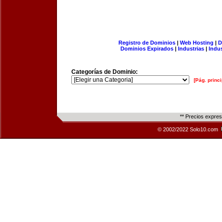
Registro de Dominios
|
Web Hosting
|
D
Dominios Expirados
|
Industrias
|
Indu
Categorías de Dominio:
[Pág. princi
** Precios expre
© 2002/2022 Solo10.com