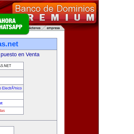
s.net
 puesto en Venta
S.NET
 ElectrÃ³nico
!
et
tas