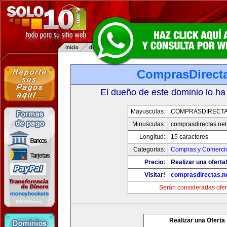
ComprasDirecta
El dueño de este dominio lo ha
Mayusculas:
COMPRASDIRECTA
Minusculas:
comprasdirectas.net
Longitud:
15 caracteres
Categorias:
Compras y Comercio
Precio:
Realizar una oferta
Visitar!
comprasdirectas.n
Serán consideradas ofer
Realizar una Oferta