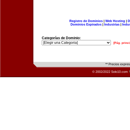
Registro de Dominios
|
Web Hosting
|
D
Dominios Expirados
|
Industrias
|
Indu
Categorías de Dominio:
[Pág. princi
** Precios expre
© 2002/2022 Solo10.com