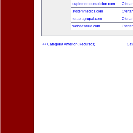
suplementosnutricion.com
Ofertar
systemmedics.com
Ofertar
terapiagrupal.com
Ofertar
webdesalud.com
Ofertar
<< Categoria Anterior (Recursos)
Cat