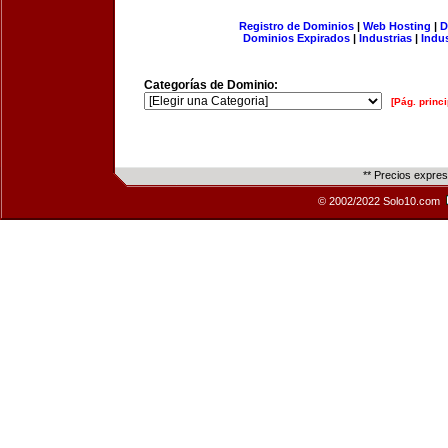
Registro de Dominios
|
Web Hosting
|
D
Dominios Expirados
|
Industrias
|
Indu
Categorías de Dominio:
[Pág. princi
** Precios expre
© 2002/2022 Solo10.com