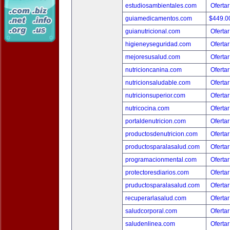
estudiosambientales.com
Ofertar
guiamedicamentos.com
$449.
guianutricional.com
Ofertar
higieneyseguridad.com
Ofertar
mejoresusalud.com
Ofertar
nutricioncanina.com
Ofertar
nutricionsaludable.com
Ofertar
nutricionsuperior.com
Ofertar
nutricocina.com
Ofertar
portaldenutricion.com
Ofertar
productosdenutricion.com
Ofertar
productosparalasalud.com
Ofertar
programacionmental.com
Ofertar
protectoresdiarios.com
Ofertar
pruductosparalasalud.com
Ofertar
recuperarlasalud.com
Ofertar
saludcorporal.com
Ofertar
saludenlinea.com
Ofertar